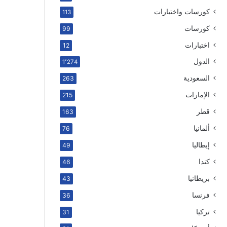
كورسات واختبارات
113
كورسات
99
اختبارات
12
الدول
1٬274
السعودية
263
الإمارات
215
قطر
163
ألمانيا
76
إيطاليا
49
كندا
46
بريطانيا
43
فرنسا
36
تركيا
31