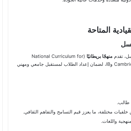
ادية المتاحة
كسل
ل، تقدم
منهجًا بريطانيًا
(National Curriculum for
England) مع دمجه ببرامج دولية مثل Cambridge IGCSE وIB، لضمان إعداد الطلاب لمستقبل جامعي ومهني
 طالب.
لفيات مختلفة، ما يعزز قيم التسامح والتفاهم الثقافي.
نهجية واللغات.