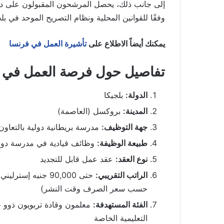
إلى جانب ذلك، يحصل المرشحون المقبولون على 
وفقًا للقوانين المحلية ونظام التصريح الموحد في بلج
يمكنك أيضاً الاطلاع على
تأشيرة العمل في فرنسا
تفاصيل حول فرصة العمل في بلجيك
الدولة:
بلجيكا
المدينة:
بروكسل (العاصمة)
جهة التوظيف:
مدرسة بريطانية دولية بالتعاون مع ternational
طبيعة الوظيفة:
وظائف قيادية في مدرسة دولية ( Primary + SEND Coordinator
نوع العقد:
عقد عمل قابل للتجديد
الراتب التقريبي:
حسب سعر الصرف وقت النشر)
الفئة المستهدفة:
معلمون وقادة تربويون ذوو خبر
التعليمية الخاصة