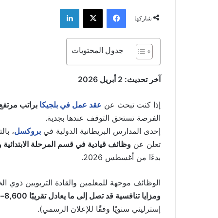
فيسبوك
‫X
لينكدإن
شاركها
جدول المحتويات
آخر تحديث: 2 أبريل 2026
إذا كنت تبحث عن
عقد عمل في بلجيكا
براتب مرتفع 
الفرصة تستحق التوقف عندها بجدية.
إحدى المدارس البريطانية الدولية في
بروكسل
، بال
تعلن عن
وظائف قيادية في قسم المرحلة الابتدائية ومنسق الاح
بدءًا من أغسطس 2026.
الوظائف موجهة للمعلمين والقادة التربويين ذوي الخ
ومزايا تنافسية قد تصل إلى ما يعادل تقريبًا 8,600–8,700 يورو شهريًا قبل الضريبة
إسترليني سنويًا وفقًا للإعلان الرسمي).