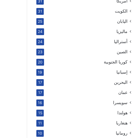
أمريكا
31
الكويت
31
اليابان
25
ماليزيا
24
أستراليا
24
الصين
23
كوريا الجنوبية
20
إسبانيا
19
البحرين
17
عمان
17
سويسرا
16
هولندا
15
هنغاريا
11
رومانيا
10