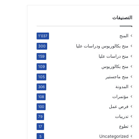
التصنيفات
المنح
1٬037
منح بكالوريوس ودراسات عليا
300
منح دراسات عليا
159
منح بكالوريوس
109
منح ماجستير
105
المدونة
306
مؤتمرات
108
فرص عمل
100
تدريبات
79
تطوع
17
Uncategorized
5