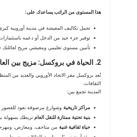
هذا المستوى من الراتب يساعدك على:
تحمل تكاليف المعيشة في مدينة أوروبية كبر
توفير جزء جيد من الدخل أو دعمه باستثمارا
تأمين مستوى تعليمي ومعيشي مريح لعائلتك في
2. الحياة في بروكسل: مزيج بين العالمية والطابع الأوروبي الهادئ
تُعد بروكسل مقر الاتحاد الأوروبي والعديد من المن
الثقافات.
المدينة تجمع بين:
مراكز تاريخية
وشوارع مرصوفة تعود للعصور 
بنية تحتية ممتازة للنقل العام
تربطك بسهولة ببا
حياة ثقافية غنية
من متاحف، ومعارض، ومهرجان
بيئة آمنة نسبيًا ومناسبة للعائلات، مع مدارس