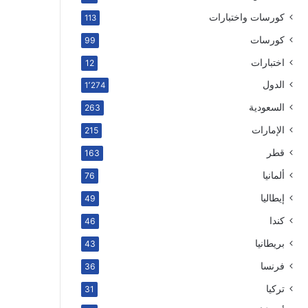
كورسات واختبارات
113
كورسات
99
اختبارات
12
الدول
1٬274
السعودية
263
الإمارات
215
قطر
163
ألمانيا
76
إيطاليا
49
كندا
46
بريطانيا
43
فرنسا
36
تركيا
31