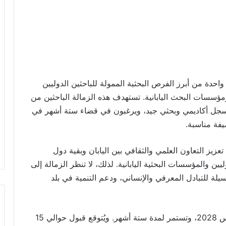
اي الدولية MIF 2027 في اليابان واحدة من أبرز الفرص البحثية الممولة للباحثين الدوليين
ؤسسات البحث اليابانية. تستهدف هذه الزمالة الباحثين من
م سجل أكاديمي وبحثي جيد، ويرغبون في قضاء ستة أشهر في
فة مناسبة.
يز التعاون العلمي والثقافي بين اليابان وبقية دول
يين والمؤسسات البحثية اليابانية. لذلك، لا تنظر الزمالة إلى
يلة للتبادل المعرفي والإنساني، ودعم التنمية في بلد
تبدأ فترة الزمالة لعام 2027 بين يونيو 2027 ومارس 2028، وتستمر لمدة ستة أشهر. ويُتوقع قبول حوالي 15