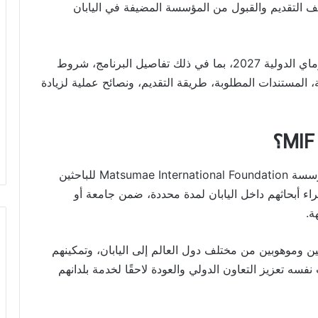
لف التقديم والقبول من المؤسسة المضيفة في اليابان
في هذا المقال ستجد دليلًا شاملًا حول زمالة ماتسوماي الدولية 2027، بما في ذلك تفاصيل البرنامج، شروط
لوية، المستندات المطلوبة، طريقة التقديم، ونصائح عملية لزيادة
زمالة ماتسوماي الدولية هي برنامج بحثي تقدمه مؤسسة Matsumae International Foundation للباحثين
إجراء أبحاثهم داخل اليابان لمدة محددة، ضمن جامعة أو
ة.
ن وموهوبين من مختلف دول العالم إلى اليابان، وتمكينهم
 نفسه تعزيز التعاون الدولي والعودة لاحقًا لخدمة بلدانهم