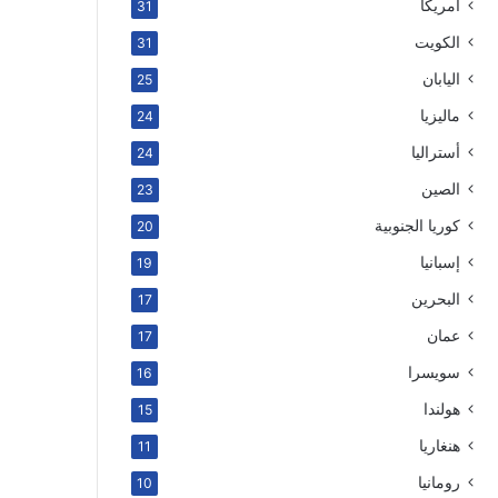
أمريكا
31
الكويت
31
اليابان
25
ماليزيا
24
أستراليا
24
الصين
23
كوريا الجنوبية
20
إسبانيا
19
البحرين
17
عمان
17
سويسرا
16
هولندا
15
هنغاريا
11
رومانيا
10