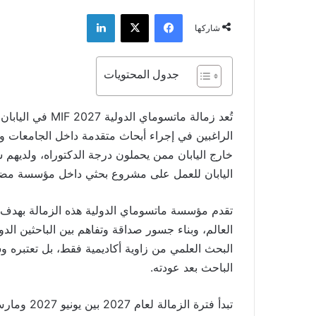
فيسبوك
‫X
لينكدإن
شاركها
جدول المحتويات
تُعد زمالة ماتسوم
الراغبين في إجراء أبحاث متقدمة داخل الجامعات وم
خارج اليابان ممن يحملون درجة الدكتوراه، ولديه
اليابان للعمل على مشروع بحثي داخل مؤسسة مضي
تقدم مؤسسة ماتسوماي الدولية هذه الزمالة بهدف تعز
العالم، وبناء جسور صداقة وتفاهم بين الباحثين الدول
البحث العلمي من زاوية أكاديمية فقط، بل تعتبره وس
الباحث بعد عودته.