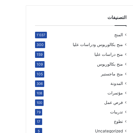
التصنيفات
المنح
1٬037
منح بكالوريوس ودراسات عليا
300
منح دراسات عليا
159
منح بكالوريوس
109
منح ماجستير
105
المدونة
306
مؤتمرات
108
فرص عمل
100
تدريبات
79
تطوع
17
Uncategorized
5