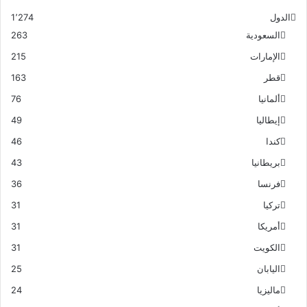
الدول
1٬274
السعودية
263
الإمارات
215
قطر
163
ألمانيا
76
إيطاليا
49
كندا
46
بريطانيا
43
فرنسا
36
تركيا
31
أمريكا
31
الكويت
31
اليابان
25
ماليزيا
24