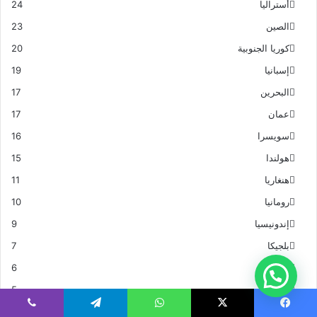
أستراليا
24
الصين
23
كوريا الجنوبية
20
إسبانيا
19
البحرين
17
عمان
17
سويسرا
16
هولندا
15
هنغاريا
11
رومانيا
10
إندونيسيا
9
بلجيكا
7
روسيا
6
تايلاند
5
البرتغال
4
يسبوك
‫X
واتساب
تيلقرام
ڤايبر