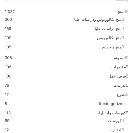
المنح
1٬037
منح بكالوريوس ودراسات عليا
300
منح دراسات عليا
159
منح بكالوريوس
109
منح ماجستير
105
المدونة
306
مؤتمرات
108
فرص عمل
100
تدريبات
79
تطوع
17
5
Uncategorized
كورسات واختبارات
113
كورسات
99
اختبارات
12