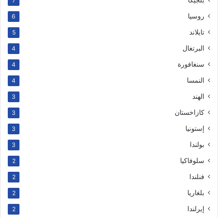
7
روسيا
6
تايلاند
5
البرتغال
4
سنغافورة
4
النمسا
4
الهند
3
كازاخستان
3
إستونيا
3
بولندا
3
سلوفاكيا
2
فنلندا
2
بلغاريا
2
إيرلندا
2