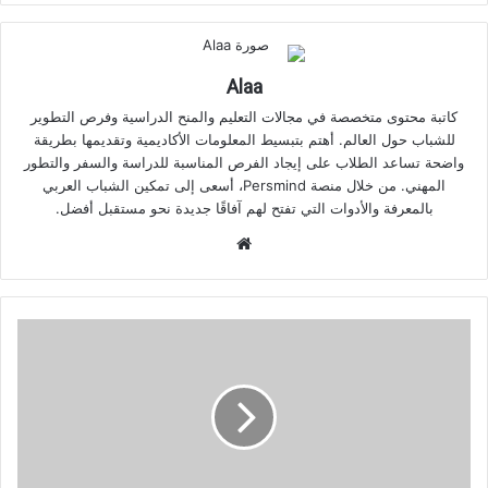
Alaa
كاتبة محتوى متخصصة في مجالات التعليم والمنح الدراسية وفرص التطوير
للشباب حول العالم. أهتم بتبسيط المعلومات الأكاديمية وتقديمها بطريقة
واضحة تساعد الطلاب على إيجاد الفرص المناسبة للدراسة والسفر والتطور
المهني. من خلال منصة Persmind، أسعى إلى تمكين الشباب العربي
بالمعرفة والأدوات التي تفتح لهم آفاقًا جديدة نحو مستقبل أفضل.
موقع
الويب
زمالة
برمنغهام
العالمية
2026/27
في
بريطانيا
|