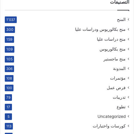
التصنيفات
المنح
1٬037
منح بكالوريوس ودراسات عليا
300
منح دراسات عليا
159
منح بكالوريوس
109
منح ماجستير
105
المدونة
306
مؤتمرات
108
فرص عمل
100
تدريبات
79
تطوع
17
Uncategorized
5
كورسات واختبارات
113