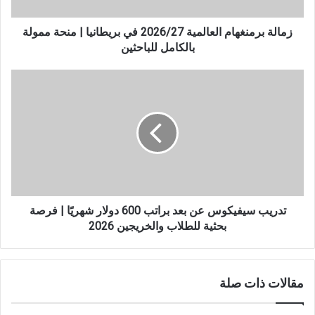
منحة
ممولة
بالكامل
زمالة برمنغهام العالمية 2026/27 في بريطانيا | منحة ممولة
للباحثين
بالكامل للباحثين
تدريب
سيفيكوس
عن
بعد
براتب
600
دولار
شهريًا
|
فرصة
تدريب سيفيكوس عن بعد براتب 600 دولار شهريًا | فرصة
بحثية
بحثية للطلاب والخريجين 2026
للطلاب
والخريجين
2026
مقالات ذات صلة