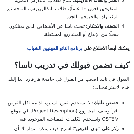
العمر والحالة الأكاديمية:
متاح لطلاب المدارس الثانوية
المتفوقين (فوق 16 عاماً)، طلاب البكالوريوس، الماجستير،
الدكتوراه، والخريجين الجدد.
الشغف والابتكار:
تبحث ناسا عن الأشخاص الذين يمتلكون
سجلًا من الإبداع أو المشاريع المستقلة.
يمكنك أيضاً الاطلاع على
برنامج الناتو للمهنيين الشباب
كيف تضمن قبولك في تدريب ناسا؟
القبول في ناسا أصعب من القبول في جامعة هارفارد، لذا إليك
هذه الاستراتيجيات:
خصص طلبك:
لا تستخدم نفس السيرة الذاتية لكل الفرص.
اقرأ وصف المشروع (Project Description) في موقع
OSTEM واستخدم الكلمات المفتاحية الموجودة فيه.
ركز على “بيان الغرض”:
اشرح كيف يمكن لمهاراتك أن