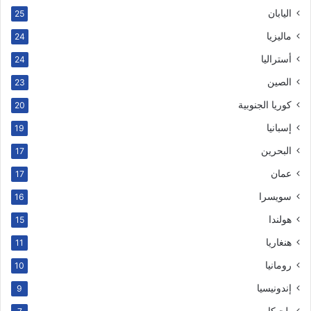
اليابان
25
ماليزيا
24
أستراليا
24
الصين
23
كوريا الجنوبية
20
إسبانيا
19
البحرين
17
عمان
17
سويسرا
16
هولندا
15
هنغاريا
11
رومانيا
10
إندونيسيا
9
بلجيكا