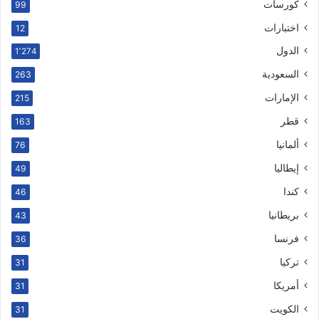
كورسات
99
اختبارات
12
الدول
1٬274
السعودية
263
الإمارات
215
قطر
163
ألمانيا
76
إيطاليا
49
كندا
46
بريطانيا
43
فرنسا
36
تركيا
31
أمريكا
31
الكويت
31