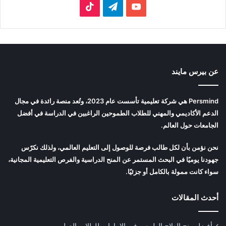
‫YouTube
تيلقرام
‫TikTok
عن بيرس مايند
Persmind هي شركة تعليمية تأسست عام 2023، وتُعد منصة رائدة في مجال
الدعم الأكاديمي والمهني للطلاب الطموحين الراغبين في الدراسة في أفضل
الجامعات حول العالم.
نحن نؤمن بأن لكل طالب فرصة للوصول إلى التعليم العالمي، ولذلك نكرّس
جهودنا يوميًا في البحث المستمر عن المنح الدراسية والفرص التعليمية المجانية،
سواء كانت ممولة بالكامل أو جزئيًا.
أحدث المقالات
أفضل منح العلاج الطبيعي في الإمارات للطلاب الدوليين