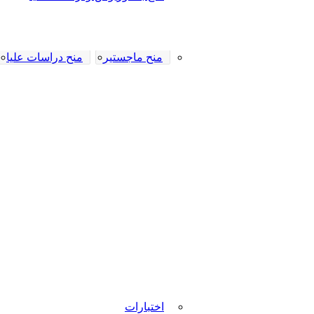
منح ماجستير
منح دراسات عليا
اختبارات