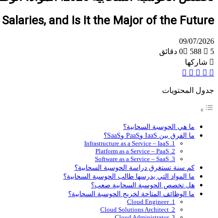
laries, and Is It the Major of the Future?
09/07/2026
5 دقائق
588
0
شاركها
‫X
واتساب
لينكدإن
فيسبوك
تيلقرام
جدول المحتويات
ما هي الحوسبة السحابية؟
ما الفرق بين IaaS وPaaS وSaaS؟
1. Infrastructure as a Service – IaaS
2. Platform as a Service – PaaS
3. Software as a Service – SaaS
كم سنة تستغرق دراسة الحوسبة السحابية؟
ما المواد التي يدرسها طالب الحوسبة السحابية؟
هل تخصص الحوسبة السحابية صعب؟
ما الوظائف المتاحة لخريج الحوسبة السحابية؟
1. Cloud Engineer
2. Cloud Solutions Architect
3. Cloud Administrator