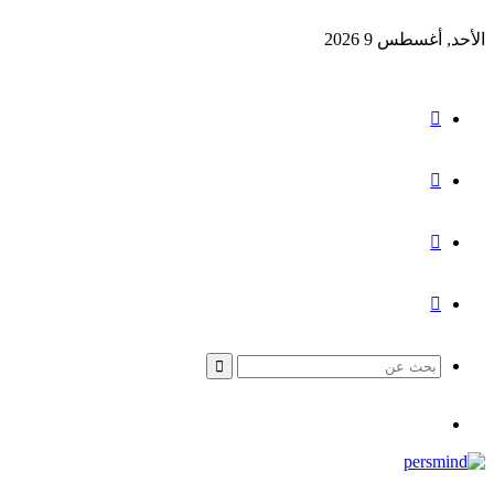
الأحد, أغسطس 9 2026
‫YouTube
تيلقرام
‫TikTok
مقال
عشوائي
بحث
عن
القائمة