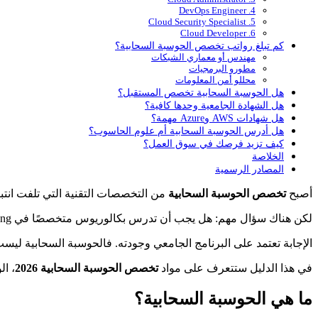
4. DevOps Engineer
5. Cloud Security Specialist
6. Cloud Developer
كم تبلغ رواتب تخصص الحوسبة السحابية؟
مهندس أو معماري الشبكات
مطورو البرمجيات
محللو أمن المعلومات
هل الحوسبة السحابية تخصص المستقبل؟
هل الشهادة الجامعية وحدها كافية؟
هل شهادات AWS وAzure مهمة؟
هل أدرس الحوسبة السحابية أم علوم الحاسوب؟
كيف تزيد فرصك في سوق العمل؟
الخلاصة
المصادر الرسمية
أصبح
تخصص الحوسبة السحابية
من التخصصات التقنية التي تلفت انتبا
لكن هناك سؤال مهم: هل يجب أن تدرس بكالوريوس متخصصًا في Cloud Computing، أم يكفي أن تدرس علوم الحاسوب وتحصل على شهادات AWS وAzure؟
الإجابة تعتمد على البرنامج الجامعي وجودته. فالحوسبة السحابية ليست
في هذا الدليل ستتعرف على مواد
تخصص الحوسبة السحابية 2026
، ا
ما هي الحوسبة السحابية؟