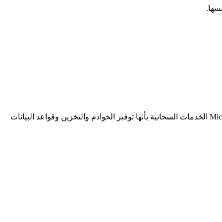
سها.
وتعرف AWS الحوسبة السحابية بأنها توفير موارد تقنية المعلومات عبر الإنترنت عند الطلب وبنظام الدفع حسب الاستخدام، بينما تصف Microsoft الخدمات السحابية بأنها توفير الخوادم والتخزين وقواعد البيانات