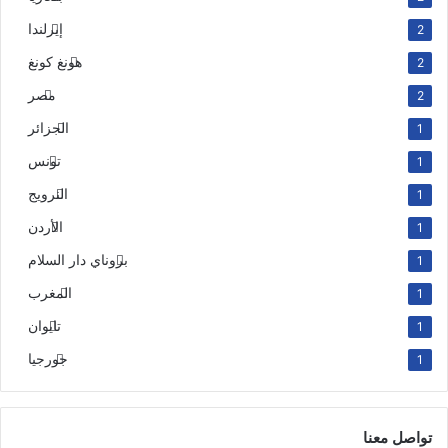
إيرلندا
2
هونغ كونغ
2
مصر
2
الجزائر
1
تونس
1
النرويج
1
الأردن
1
بروناي دار السلام
1
المغرب
1
تايوان
1
جورجيا
1
تواصل معنا