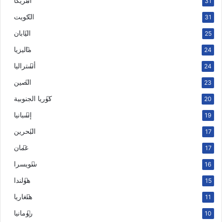
أمريكا
31
الكويت
31
اليابان
25
ماليزيا
24
أستراليا
24
الصين
23
كوريا الجنوبية
20
إسبانيا
19
البحرين
17
عمان
17
سويسرا
16
هولندا
15
هنغاريا
11
رومانيا
10