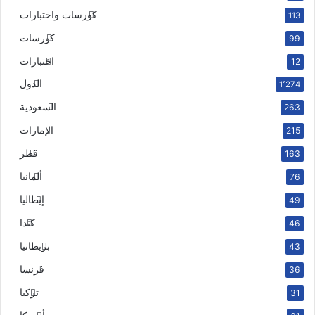
كورسات واختبارات
113
كورسات
99
اختبارات
12
الدول
1٬274
السعودية
263
الإمارات
215
قطر
163
ألمانيا
76
إيطاليا
49
كندا
46
بريطانيا
43
فرنسا
36
تركيا
31