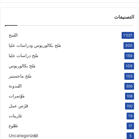
التصنيفات
المنح
1٬037
منح بكالوريوس ودراسات عليا
300
منح دراسات عليا
159
منح بكالوريوس
109
منح ماجستير
105
المدونة
306
مؤتمرات
108
فرص عمل
100
تدريبات
79
تطوع
17
Uncategorized
5