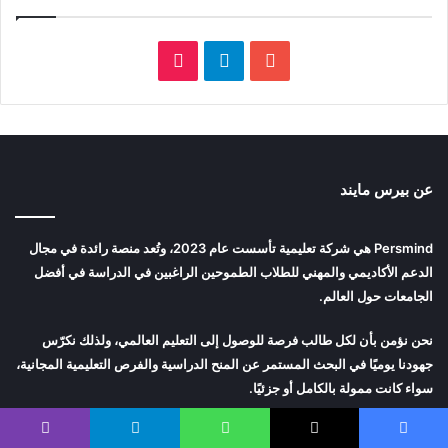
‫YouTube
تيلقرام
‫TikTok
عن بيرس مايند
Persmind هي شركة تعليمية تأسست عام 2023، وتُعد منصة رائدة في مجال
الدعم الأكاديمي والمهني للطلاب الطموحين الراغبين في الدراسة في أفضل
الجامعات حول العالم.
نحن نؤمن بأن لكل طالب فرصة للوصول إلى التعليم العالمي، ولذلك نكرّس
جهودنا يوميًا في البحث المستمر عن المنح الدراسية والفرص التعليمية المجانية،
سواء كانت ممولة بالكامل أو جزئيًا.
أحدث المقالات
يسبوك
‫X
واتساب
تيلقرام
ڤايبر