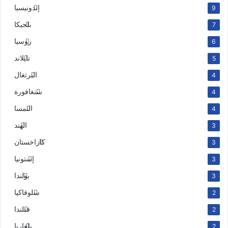
إندونيسيا
9
بلجيكا
7
روسيا
6
تايلاند
5
البرتغال
4
سنغافورة
4
النمسا
4
الهند
3
كازاخستان
3
إستونيا
3
بولندا
3
سلوفاكيا
2
فنلندا
2
بلغاريا
2