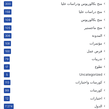
منح بكالوريوس ودراسات عليا
300
منح دراسات عليا
159
منح بكالوريوس
109
منح ماجستير
105
المدونة
306
مؤتمرات
108
فرص عمل
100
تدريبات
79
تطوع
17
Uncategorized
5
كورسات واختبارات
113
كورسات
99
اختبارات
12
الدول
1٬274