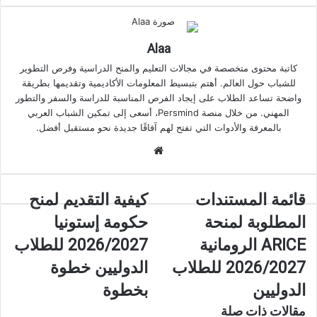
Alaa
كاتبة محتوى متخصصة في مجالات التعليم والمنح الدراسية وفرص التطوير
للشباب حول العالم. أهتم بتبسيط المعلومات الأكاديمية وتقديمها بطريقة
واضحة تساعد الطلاب على إيجاد الفرص المناسبة للدراسة والسفر والتطور
المهني. من خلال منصة Persmind، أسعى إلى تمكين الشباب العربي
بالمعرفة والأدوات التي تفتح لهم آفاقًا جديدة نحو مستقبل أفضل.
موقع
الويب
قائمة
كيفية
قائمة المستندات
كيفية التقديم لمنح
المستندات
التقديم
المطلوبة لمنحة
حكومة إستونيا
المطلوبة
لمنح
لمنحة
حكومة
ARICE الرومانية
2026/2027 للطلاب
ARICE
إستونيا
2026/2027 للطلاب
الدوليين خطوة
الرومانية
2026/2027
2026/2027
للطلاب
الدوليين
بخطوة
للطلاب
الدوليين
مقالات ذات صلة
الدوليين
خطوة