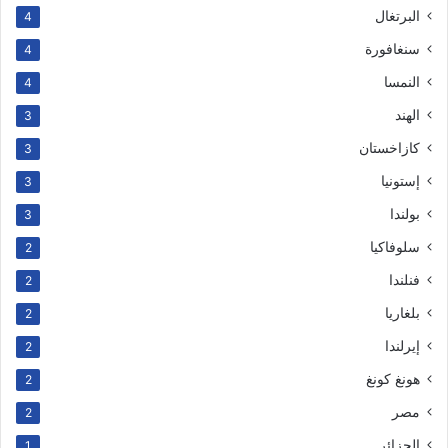
البرتغال
4
سنغافورة
4
النمسا
4
الهند
3
كازاخستان
3
إستونيا
3
بولندا
3
سلوفاكيا
2
فنلندا
2
بلغاريا
2
إيرلندا
2
هونغ كونغ
2
مصر
2
الجزائر
1