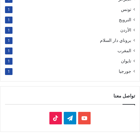
تونس
1
النرويج
1
الأردن
1
بروناي دار السلام
1
المغرب
1
تايوان
1
جورجيا
1
تواصل معنا
‫YouTube
تيلقرام
‫TikTok