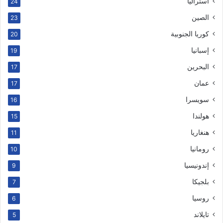
أستراليا
24
الصين
23
كوريا الجنوبية
20
إسبانيا
19
البحرين
17
عمان
17
سويسرا
16
هولندا
15
هنغاريا
11
رومانيا
10
إندونيسيا
9
بلجيكا
7
روسيا
6
تايلاند
5