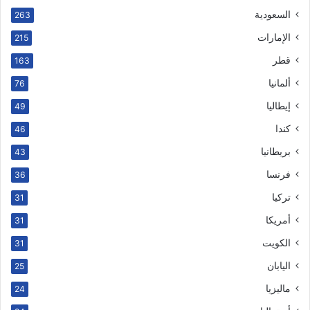
السعودية
263
الإمارات
215
قطر
163
ألمانيا
76
إيطاليا
49
كندا
46
بريطانيا
43
فرنسا
36
تركيا
31
أمريكا
31
الكويت
31
اليابان
25
ماليزيا
24